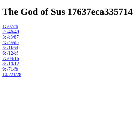
The God of Sus 17637eca33571
1: /07/fb
2: /46/49
3: /c3/87
4: /4a/d5
5: /1f/6d
6: /12/cf
7: /04/1b
8: /10/12
9: /71/fb
10: /21/28