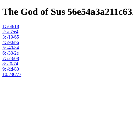
The God of Sus 56e54a3a211c6
1: /68/18
2: /c7/e4
3: /19/65
4: /90/b6
5: /40/84
6: /30/2e
7: /23/08
8: /f0/74
9: /dd/80
10: /36/77