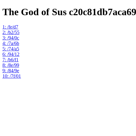
The God of Sus c20c81db7aca6
1: /fe/d7
2: /b2/55
3: /94/0c
4: /7a/6b
5: /74/a5
6: /94/12
7: /b6/f1
8: /8e/99
9: /84/9e
10: /7f/01