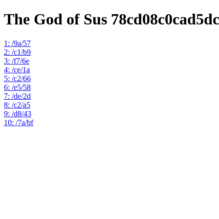
The God of Sus 78cd08c0cad5d
1: /9a/57
2: /c1/b9
3: /f7/6e
4: /ce/1a
5: /c2/66
6: /e5/58
7: /de/2d
8: /c2/a5
9: /d8/43
10: /7a/bf